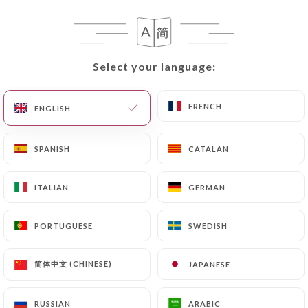
Closed - Opens at 08:30
Select your language:
Select your language:
Madeleine 7
FRENCH
FRENCH
ENGLISH
ENGLISH
SPANISH
SPANISH
CATALAN
CATALAN
390 REVIEW
BRASSERIE
ITALIAN
ITALIAN
GERMAN
GERMAN
7 Boulevard De La Madeleine
75001 Paris France
PORTUGUESE
PORTUGUESE
SWEDISH
SWEDISH
简体中文 (CHINESE)
简体中文 (CHINESE)
JAPANESE
JAPANESE
Who are we?
RUSSIAN
RUSSIAN
ARABIC
ARABIC