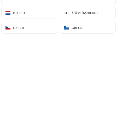
한국어 (KOREAN)
한국어 (KOREAN)
DUTCH
DUTCH
Toute l’équipe du Madeleine 7 est très
heureuse de vous retrouver sur sa
CZECH
CZECH
GREEK
GREEK
magnifique nouvelle terrasse ! Venez
nous retrouver pour déjeuner ou pour
l’apéritif dans la joie et la bonne
humeur !
++++++++++
Situé Boulevard de la madeleine dans le
1e arrondissement de Paris, se niche
une charmante brasserie du quartier .
L’ambiance est chaleureuse, l’accueil
très sympathique et les plats proposés