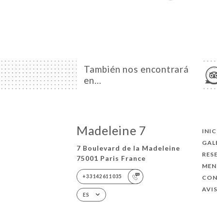
También nos encontrará
en…
Madeleine 7
INI
GAL
7 Boulevard de la Madeleine
RES
75001 Paris France
MEN
+33142611035
CO
AVI
ES