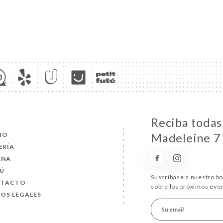
Reciba todas 
CIO
Madeleine 7
ERÍA
EÑA
Ú
Suscríbase a nuestro b
NTACTO
sobre los próximos eve
SOS LEGALES